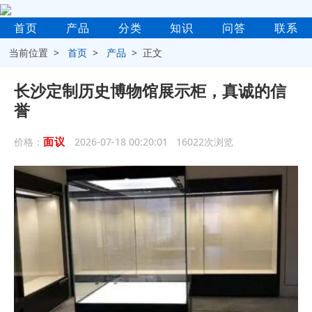
首页
产品
分类
知识
问答
联系
当前位置 >
首页
>
产品
> 正文
长沙定制历史博物馆展示柜，真诚的信
誉
面议
价格：
2026-07-18 00:20:01 16022次浏览