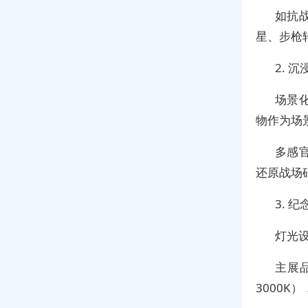
如抗战
星、步枪
2. 
场景
物作为场
多感
还原战场
3. 
灯光
主展品
3000K