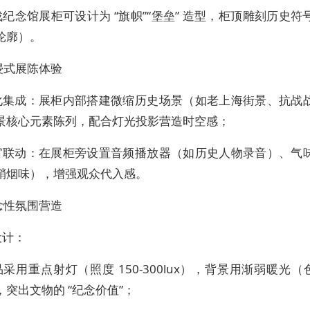
纪念馆展柜可设计为 “旗帜”“堡垒” 造型，柜顶雕刻历史符
轮廓）。
沉浸式展陈体验
化集成：展柜内部搭建微缩历史场景（如老上海街景、抗战
景核心元素陈列，配合灯光投影营造时空感；
官联动：在展柜旁设置音频播放器（如历史人物录音）、气
硝烟味），增强观众代入感。
纪念性氛围营造
设计：
采用重点射灯（照度 150-300lux），背景用渐弱暖光（色温
），突出文物的 “纪念价值”；