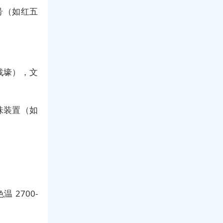
号（如红五
战壕），文
味装置（如
 2700-