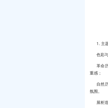
1. 
色彩
革命
重感；
自然
氛围。
展柜