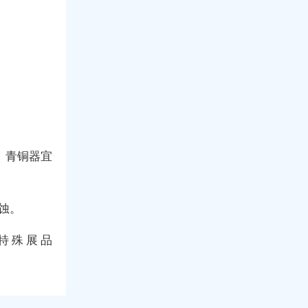
%；青铜器宜
蚀。
，特殊展品