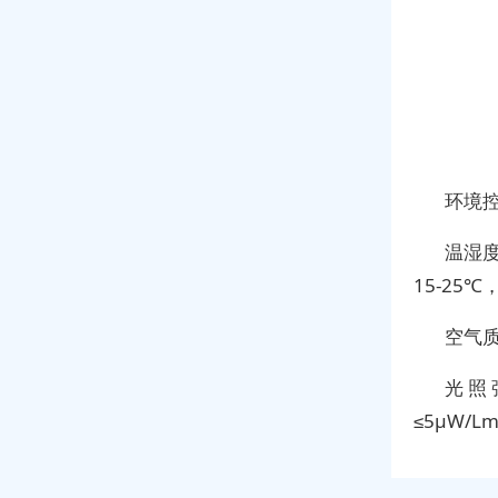
环境
温湿度
15-25℃
空气
光照
≤5μW/L